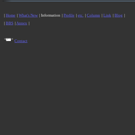
|
Home
|
What's New
| Information
|
Profile
|
etc.
|
Column
|
Link
|
Blog
|
|
BBS
|
Annex
|
Contact