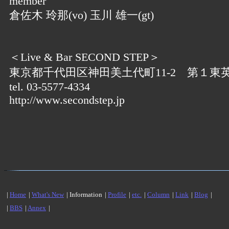
member
倉佐木 玲那(vo) 玉川 雄一(gt)
＜Live & Bar SECOND STEP＞
東京都千代田区神田美土代町11-2 第１東
tel. 03-5577-4334
http://www.secondstep.jp
|
Home
|
What's New
| Information
|
Profile
|
etc.
|
Column
|
Link
|
Blog
|
|
BBS
|
Annex
|