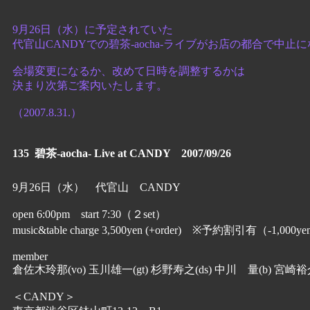
9月26日（水）に予定されていた
代官山CANDYでの碧茶-aocha-ライブがお店の都合で中止
会場変更になるか、改めて日時を調整するかは
決まり次第ご案内いたします。
（2007.8.31.）
135 碧茶-aocha- Live at CANDY 2007/09/26
9月26日（水） 代官山 CANDY
open 6:00pm start 7:30（２set）
music&table charge 3,500yen (+order) ※予約割引有（-1,000y
member
倉佐木玲那(vo) 玉川雄一(gt) 杉野寿之(ds) 中川 量(b) 宮崎裕介
＜CANDY＞