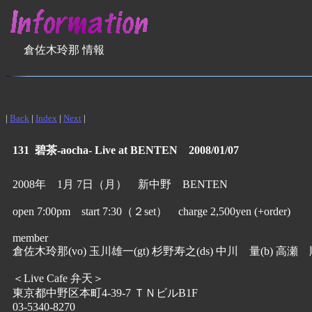
倉佐木玲那 情報
|
Back
|
Index
|
Next
|
131 碧茶-aocha- Live at BENTEN 2008/01/07
2008年 1月 7日（月） 新中野 BENTEN
open 7:00pm start 7:30（２set） charge 2,500yen (+order)
member
倉佐木玲那(vo) 玉川雄一(gt) 杉野寿之(ds) 中川 量(b) 高瀬 順
＜Live Cafe 弁天＞
東京都中野区本町4-39-7 ＴＮビルB1F
03-5340-8270