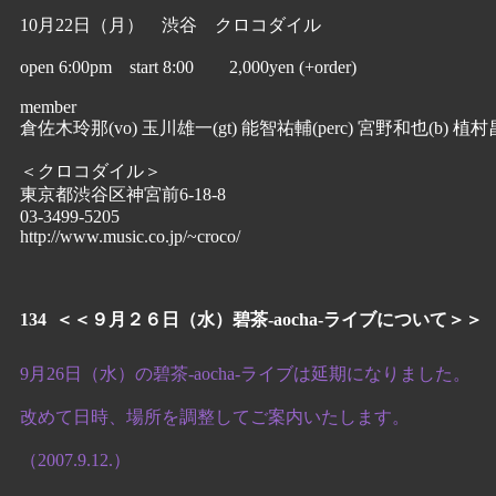
10月22日（月） 渋谷 クロコダイル
open 6:00pm start 8:00 2,000yen (+order)
member
倉佐木玲那(vo) 玉川雄一(gt) 能智祐輔(perc) 宮野和也(b) 植村昌
＜クロコダイル＞
東京都渋谷区神宮前6-18-8
03-3499-5205
http://www.music.co.jp/~croco/
134 ＜＜９月２６日（水）碧茶-aocha-ライブについて＞＞
9月26日（水）の碧茶-aocha-ライブは延期になりました。
改めて日時、場所を調整してご案内いたします。
（2007.9.12.）